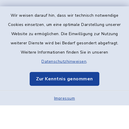
Wir weisen darauf hin, dass wir technisch notwendige
Kontakt
Cookies einsetzen, um eine optimale Darstellung unserer
Website zu ermöglichen. Die Einwilligung zur Nutzung
Barrierefreiheit
weiterer Dienste wird bei Bedarf gesondert abgefragt.
Weitere Informationen finden Sie in unseren
Datenschutz
Datenschutzhinweisen
.
Impressum
Zur Kenntnis genommen
Elektronische Kommunikation
Impressum
Sitemap
Cookie-Einstellungen