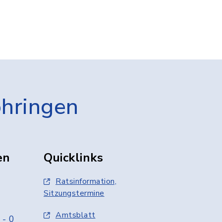
öhringen
en
Quicklinks
Ratsinformation,
Sitzungstermine
Amtsblatt
 - 0