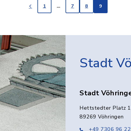
1
…
7
8
9
Stadt V
Stadt Vöhring
Hettstedter Platz 1
89269 Vöhringen
+49 7306 96 22