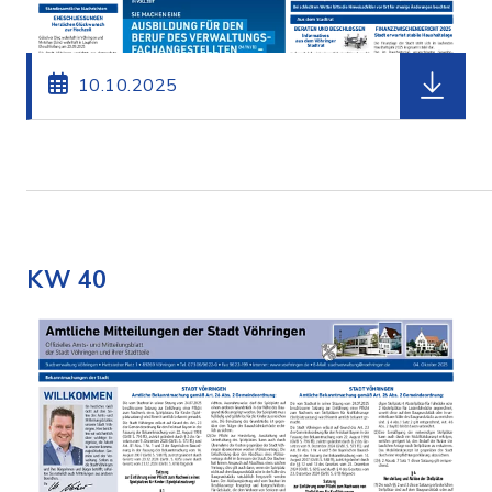
herunterl
10.10.2025
KW 40