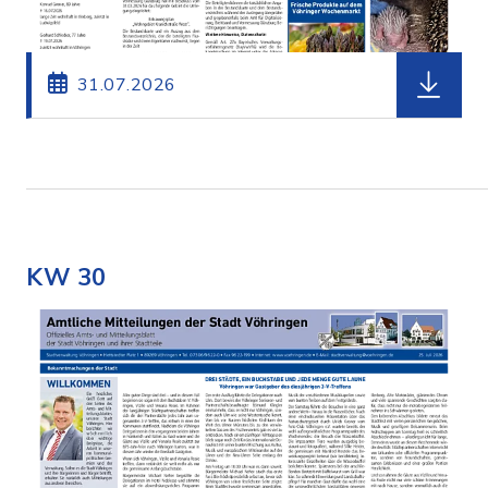
herunterl
31.07.2026
KW 30