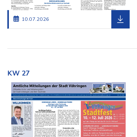
herunterl
10.07.2026
KW 27