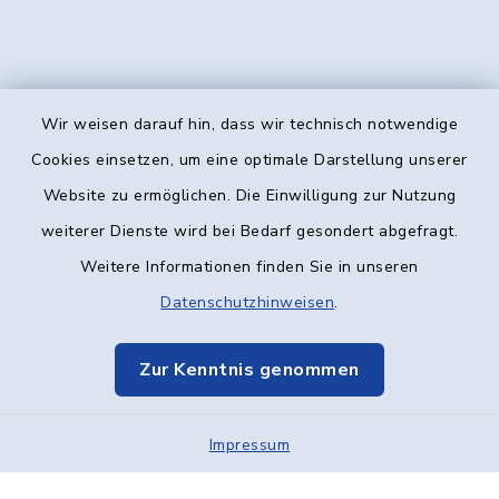
Wir weisen darauf hin, dass wir technisch notwendige
Kontakt
Cookies einsetzen, um eine optimale Darstellung unserer
Website zu ermöglichen. Die Einwilligung zur Nutzung
Barrierefreiheit
weiterer Dienste wird bei Bedarf gesondert abgefragt.
Weitere Informationen finden Sie in unseren
Datenschutz
Datenschutzhinweisen
.
Impressum
Zur Kenntnis genommen
Elektronische Kommunikation
Impressum
Sitemap