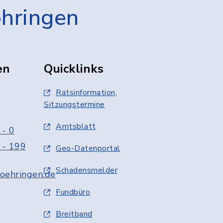
öhringen
en
Quicklinks
Ratsinformation,
Sitzungstermine
Amtsblatt
 - 0
 - 199
Geo-Datenportal
Schadensmelder
oehringen.de
Fundbüro
Breitband