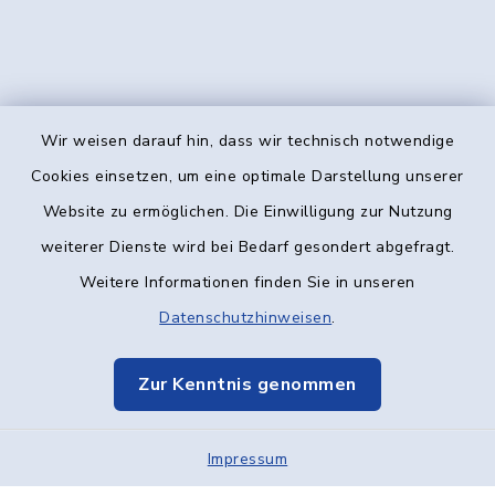
Wir weisen darauf hin, dass wir technisch notwendige
Kontakt
Cookies einsetzen, um eine optimale Darstellung unserer
Website zu ermöglichen. Die Einwilligung zur Nutzung
Barrierefreiheit
weiterer Dienste wird bei Bedarf gesondert abgefragt.
Weitere Informationen finden Sie in unseren
Datenschutz
Datenschutzhinweisen
.
Impressum
Zur Kenntnis genommen
Elektronische Kommunikation
Impressum
Sitemap