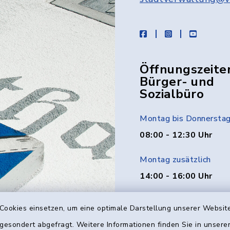
facebook
instagram
youtube
Öffnungszeite
Bürger- und
Sozialbüro
Montag bis Donnersta
08:00 - 12:30 Uhr
Montag zusätzlich
14:00 - 16:00 Uhr
Donnerstag zusätzlich
Cookies einsetzen, um eine optimale Darstellung unserer Website
14:00 - 18:00 Uhr
 gesondert abgefragt. Weitere Informationen finden Sie in unser