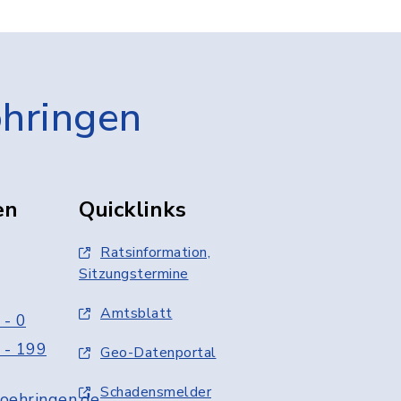
öhringen
en
Quicklinks
Ratsinformation,
Sitzungstermine
Amtsblatt
 - 0
 - 199
Geo-Datenportal
Schadensmelder
oehringen.de