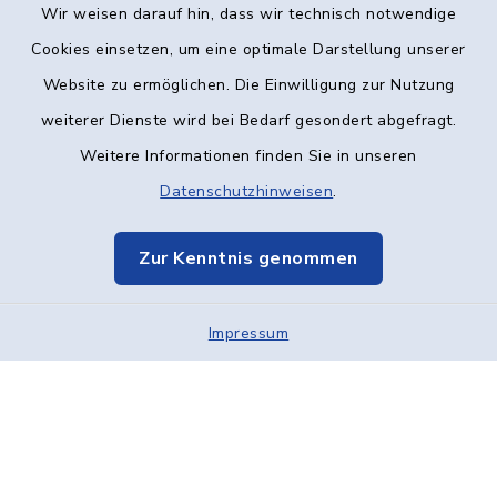
Wir weisen darauf hin, dass wir technisch notwendige
Kontakt
Cookies einsetzen, um eine optimale Darstellung unserer
Website zu ermöglichen. Die Einwilligung zur Nutzung
Barrierefreiheit
weiterer Dienste wird bei Bedarf gesondert abgefragt.
Weitere Informationen finden Sie in unseren
Datenschutz
Datenschutzhinweisen
.
Impressum
Zur Kenntnis genommen
Elektronische Kommunikation
Impressum
Sitemap
Cookie-Einstellungen