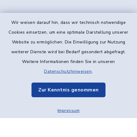
Wir weisen darauf hin, dass wir technisch notwendige
Kontakt
Cookies einsetzen, um eine optimale Darstellung unserer
Website zu ermöglichen. Die Einwilligung zur Nutzung
Barrierefreiheit
weiterer Dienste wird bei Bedarf gesondert abgefragt.
Weitere Informationen finden Sie in unseren
Datenschutz
Datenschutzhinweisen
.
Impressum
Zur Kenntnis genommen
Elektronische Kommunikation
Impressum
Sitemap
Cookie-Einstellungen