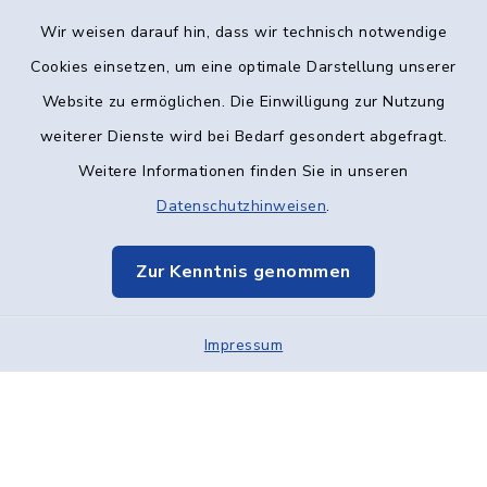
Wir weisen darauf hin, dass wir technisch notwendige
Kontakt
Cookies einsetzen, um eine optimale Darstellung unserer
Website zu ermöglichen. Die Einwilligung zur Nutzung
Barrierefreiheit
weiterer Dienste wird bei Bedarf gesondert abgefragt.
Weitere Informationen finden Sie in unseren
Datenschutz
Datenschutzhinweisen
.
Impressum
Zur Kenntnis genommen
Elektronische Kommunikation
Impressum
Sitemap
Cookie-Einstellungen