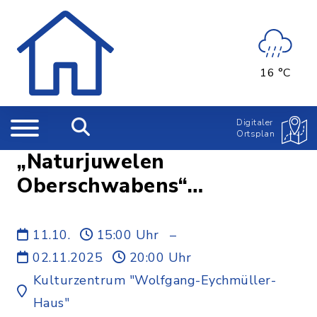
16 °C
Digitaler
Ortsplan
„Naturjuwelen
Oberschwabens“
Ausstellung mit
Fotoausstellung &
11.10.
15:00 Uhr
–
Multivisionsschau
02.11.2025
20:00 Uhr
Kulturzentrum "Wolfgang-Eychmüller-
Haus"