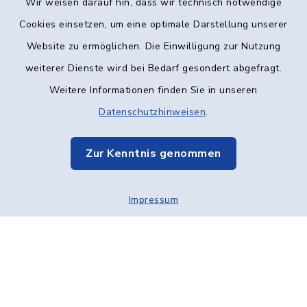
Wir weisen darauf hin, dass wir technisch notwendige
Kontakt
Cookies einsetzen, um eine optimale Darstellung unserer
Website zu ermöglichen. Die Einwilligung zur Nutzung
Barrierefreiheit
weiterer Dienste wird bei Bedarf gesondert abgefragt.
Weitere Informationen finden Sie in unseren
Datenschutz
Datenschutzhinweisen
.
Impressum
Zur Kenntnis genommen
Elektronische Kommunikation
Impressum
Sitemap
Cookie-Einstellungen