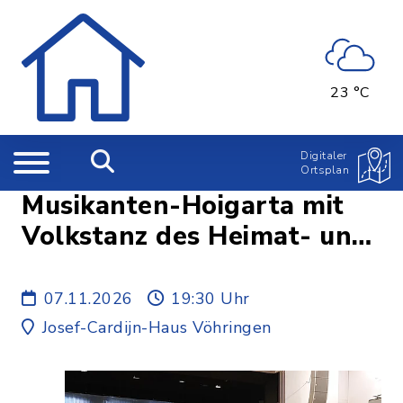
23 °C
Digitaler
Ortsplan
Musikanten-Hoigarta mit
Volkstanz des Heimat- und
Volkstrachtenvereins
D'Illertaler Vöhringen e.V.
07.11.2026
19:30 Uhr
Josef-Cardijn-Haus Vöhringen