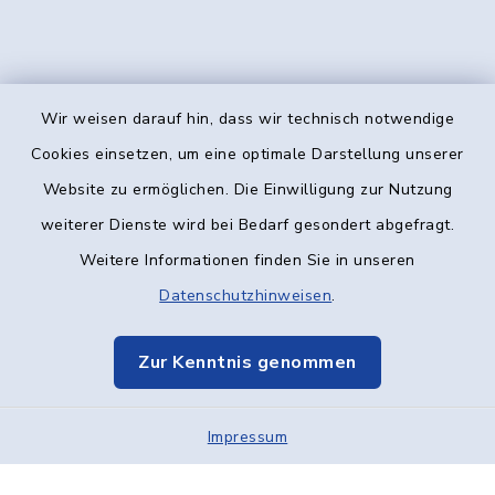
Wir weisen darauf hin, dass wir technisch notwendige
Kontakt
Cookies einsetzen, um eine optimale Darstellung unserer
Website zu ermöglichen. Die Einwilligung zur Nutzung
Barrierefreiheit
weiterer Dienste wird bei Bedarf gesondert abgefragt.
Weitere Informationen finden Sie in unseren
Datenschutz
Datenschutzhinweisen
.
Impressum
Zur Kenntnis genommen
Elektronische Kommunikation
Impressum
Sitemap