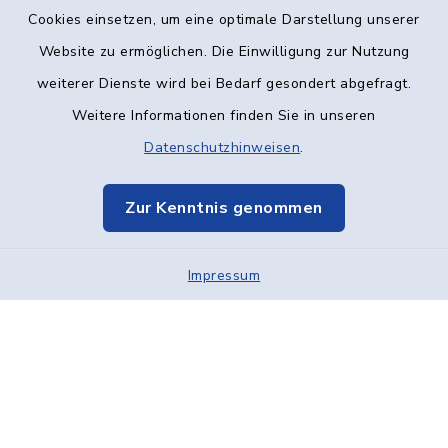
Kontakt
Cookies einsetzen, um eine optimale Darstellung unserer
Website zu ermöglichen. Die Einwilligung zur Nutzung
Barrierefreiheit
weiterer Dienste wird bei Bedarf gesondert abgefragt.
Weitere Informationen finden Sie in unseren
Datenschutz
Datenschutzhinweisen
.
Impressum
Zur Kenntnis genommen
Elektronische Kommunikation
Impressum
Sitemap
Cookie-Einstellungen