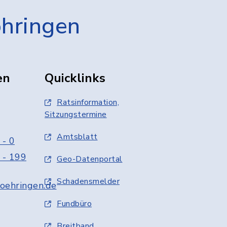
öhringen
en
Quicklinks
Ratsinformation,
Sitzungstermine
Amtsblatt
 - 0
 - 199
Geo-Datenportal
Schadensmelder
oehringen.de
Fundbüro
Breitband