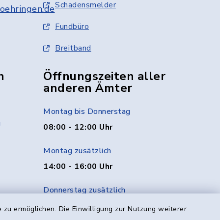
Schadensmelder
oehringen.de
Fundbüro
Breitband
n
Öffnungszeiten aller
anderen Ämter
Montag bis Donnerstag
g
08:00 - 12:00 Uhr
Montag zusätzlich
14:00 - 16:00 Uhr
Donnerstag zusätzlich
14:00 - 18:00 Uhr
 zu ermöglichen. Die Einwilligung zur Nutzung weiterer