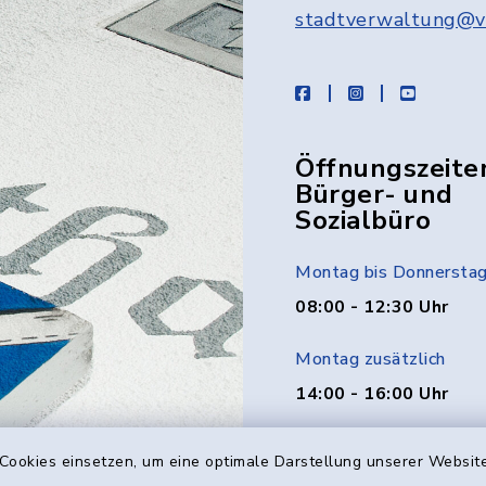
stadtverwaltung@v
facebook
instagram
youtube
Öffnungszeite
Bürger- und
Sozialbüro
Montag bis Donnersta
08:00 - 12:30 Uhr
Montag zusätzlich
14:00 - 16:00 Uhr
Donnerstag zusätzlich
Cookies einsetzen, um eine optimale Darstellung unserer Website
14:00 - 18:00 Uhr