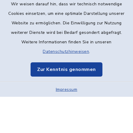
Wir weisen darauf hin, dass wir technisch notwendige
Kontakt
Cookies einsetzen, um eine optimale Darstellung unserer
Website zu ermöglichen. Die Einwilligung zur Nutzung
Barrierefreiheit
weiterer Dienste wird bei Bedarf gesondert abgefragt.
Weitere Informationen finden Sie in unseren
Datenschutz
Datenschutzhinweisen
.
Impressum
Zur Kenntnis genommen
Elektronische Kommunikation
Impressum
Sitemap
Cookie-Einstellungen