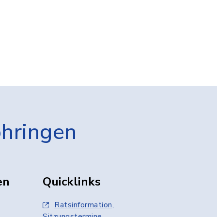
öhringen
en
Quicklinks
Ratsinformation,
Sitzungstermine