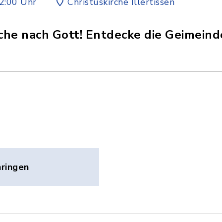
2:00 Uhr
Christuskirche Illertissen
che nach Gott! Entdecke die Geimeind
ringen