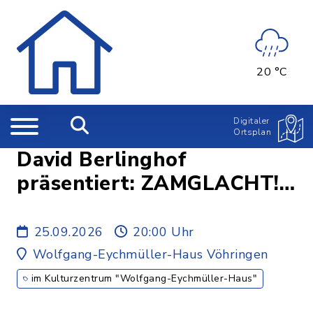
20 °C
Digitaler
Ortsplan
David Berlinghof
präsentiert: ZAMGLACHT! -
mit Christl Sittenauer,
Angela Ascher und Maxi
25.09.2026
20:00 Uhr
Pongratz
Wolfgang-Eychmüller-Haus Vöhringen
im Kulturzentrum "Wolfgang-Eychmüller-Haus"