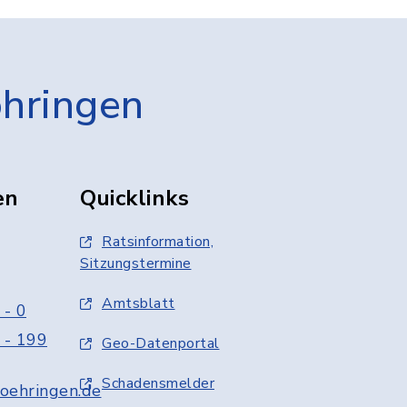
öhringen
en
Quicklinks
Ratsinformation,
Sitzungstermine
Amtsblatt
 - 0
 - 199
Geo-Datenportal
Schadensmelder
oehringen.de