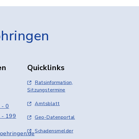
öhringen
en
Quicklinks
Ratsinformation,
Sitzungstermine
Amtsblatt
 - 0
 - 199
Geo-Datenportal
Schadensmelder
oehringen.de