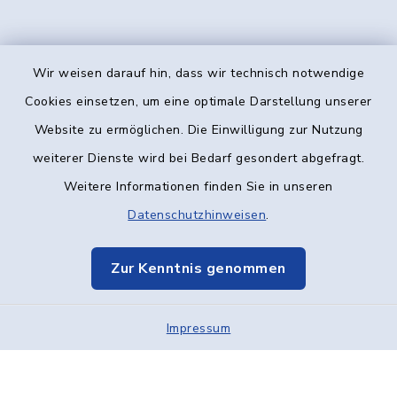
Wir weisen darauf hin, dass wir technisch notwendige
Kontakt
Cookies einsetzen, um eine optimale Darstellung unserer
Website zu ermöglichen. Die Einwilligung zur Nutzung
Barrierefreiheit
weiterer Dienste wird bei Bedarf gesondert abgefragt.
Weitere Informationen finden Sie in unseren
Datenschutz
Datenschutzhinweisen
.
Impressum
Zur Kenntnis genommen
Elektronische Kommunikation
Impressum
Sitemap
Cookie-Einstellungen