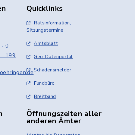
en
Quicklinks
Ratsinformation,
Sitzungstermine
Amtsblatt
 - 0
 - 199
Geo-Datenportal
Schadensmelder
oehringen.de
Fundbüro
Breitband
n
Öffnungszeiten aller
anderen Ämter