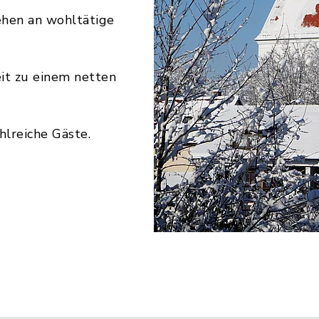
gehen an wohltätige
it zu einem netten
hlreiche Gäste.