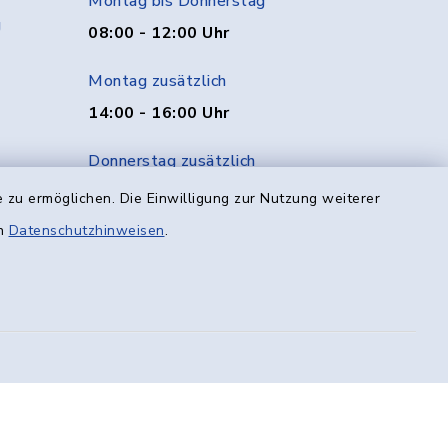
Montag bis Donnerstag
g
08:00 - 12:00 Uhr
Montag zusätzlich
14:00 - 16:00 Uhr
Donnerstag zusätzlich
14:00 - 18:00 Uhr
 zu ermöglichen. Die Einwilligung zur Nutzung weiterer
en
Datenschutzhinweisen
.
Freitag
08:00 - 12:00 Uhr
efreiheit
Datenschutz
Impressum