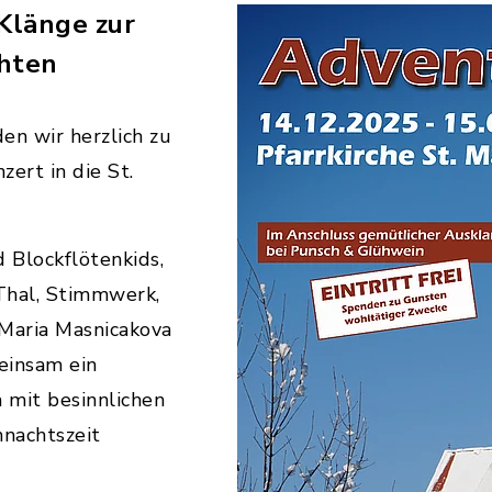
 Klänge zur
hten
n wir herzlich zu
ert in die St.
 Blockflötenkids,
Thal, Stimmwerk,
 Maria Masnicakova
einsam ein
mit besinnlichen
hnachtszeit