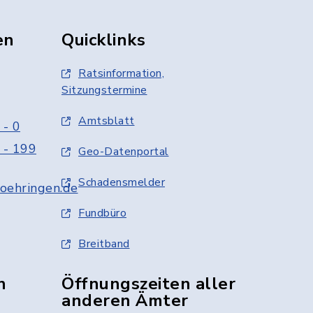
en
Quicklinks
Ratsinformation,
Sitzungstermine
Amtsblatt
 - 0
 - 199
Geo-Datenportal
Schadensmelder
oehringen.de
Fundbüro
Breitband
n
Öffnungszeiten aller
anderen Ämter