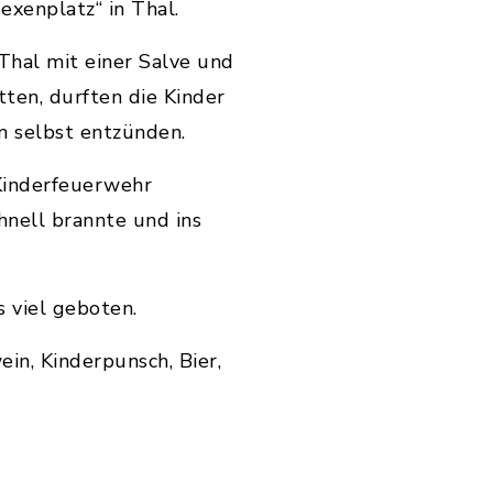
xenplatz“ in Thal.
hal mit einer Salve und
en, durften die Kinder
n selbst entzünden.
Kinderfeuerwehr
hnell brannte und ins
 viel geboten.
in, Kinderpunsch, Bier,