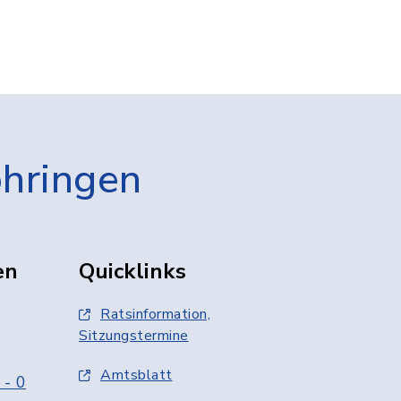
öhringen
en
Quicklinks
Ratsinformation,
Sitzungstermine
Amtsblatt
 - 0