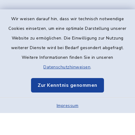
Wir weisen darauf hin, dass wir technisch notwendige
Kontakt
Cookies einsetzen, um eine optimale Darstellung unserer
Website zu ermöglichen. Die Einwilligung zur Nutzung
Barrierefreiheit
weiterer Dienste wird bei Bedarf gesondert abgefragt.
Weitere Informationen finden Sie in unseren
Datenschutz
Datenschutzhinweisen
.
Impressum
Zur Kenntnis genommen
Elektronische Kommunikation
Impressum
Sitemap
Cookie-Einstellungen