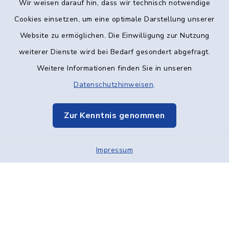
Wir weisen darauf hin, dass wir technisch notwendige
Kontakt
Cookies einsetzen, um eine optimale Darstellung unserer
Website zu ermöglichen. Die Einwilligung zur Nutzung
Barrierefreiheit
weiterer Dienste wird bei Bedarf gesondert abgefragt.
Weitere Informationen finden Sie in unseren
Datenschutz
Datenschutzhinweisen
.
Impressum
Zur Kenntnis genommen
Elektronische Kommunikation
Impressum
Sitemap
Cookie-Einstellungen