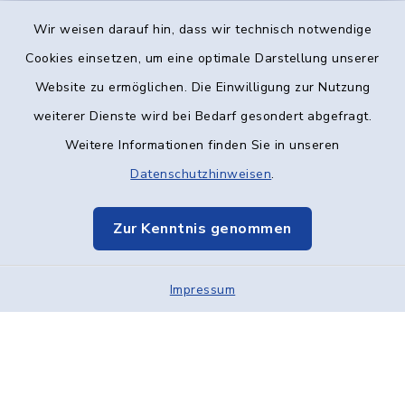
Wir weisen darauf hin, dass wir technisch notwendige
Kontakt
Cookies einsetzen, um eine optimale Darstellung unserer
Website zu ermöglichen. Die Einwilligung zur Nutzung
Barrierefreiheit
weiterer Dienste wird bei Bedarf gesondert abgefragt.
Weitere Informationen finden Sie in unseren
Datenschutz
Datenschutzhinweisen
.
Impressum
Zur Kenntnis genommen
Elektronische Kommunikation
Impressum
Sitemap
Cookie-Einstellungen