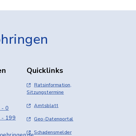
öhringen
en
Quicklinks
Ratsinformation,
Sitzungstermine
Amtsblatt
 - 0
 - 199
Geo-Datenportal
Schadensmelder
oehringen.de