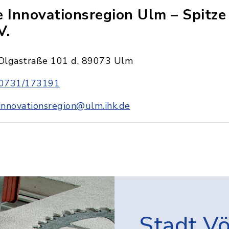
e Innovationsregion Ulm – Spitz
V.
Olgastraße 101 d, 89073 Ulm
0731/173191
innovationsregion@ulm.ihk.de
Stadt V