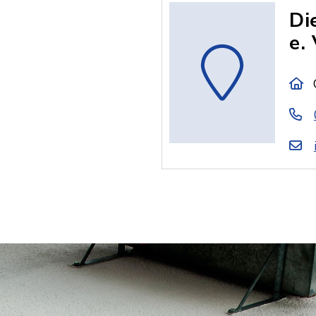
Di
e. 