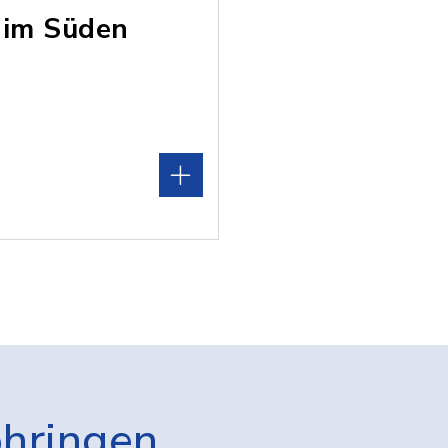
e im Süden
öhringen