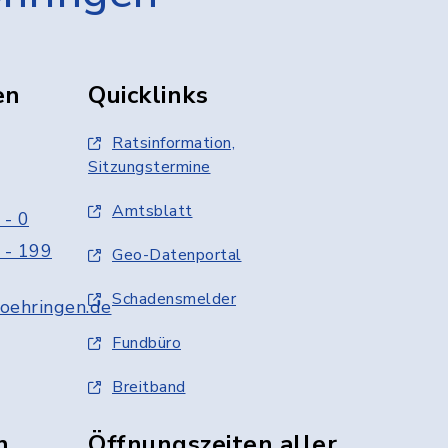
en
Quicklinks
Ratsinformation,
Sitzungstermine
Amtsblatt
 - 0
 - 199
Geo-Datenportal
Schadensmelder
oehringen.de
Fundbüro
Breitband
n
Öffnungszeiten aller