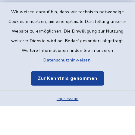
Wir weisen darauf hin, dass wir technisch notwendige
Kontakt
Cookies einsetzen, um eine optimale Darstellung unserer
Website zu ermöglichen. Die Einwilligung zur Nutzung
Barrierefreiheit
weiterer Dienste wird bei Bedarf gesondert abgefragt.
Weitere Informationen finden Sie in unseren
Datenschutz
Datenschutzhinweisen
.
Impressum
Zur Kenntnis genommen
Elektronische Kommunikation
Impressum
Sitemap
Cookie-Einstellungen