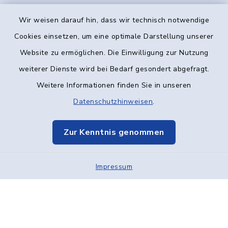
Wir weisen darauf hin, dass wir technisch notwendige
Kontakt
Cookies einsetzen, um eine optimale Darstellung unserer
Website zu ermöglichen. Die Einwilligung zur Nutzung
Barrierefreiheit
weiterer Dienste wird bei Bedarf gesondert abgefragt.
Weitere Informationen finden Sie in unseren
Datenschutz
Datenschutzhinweisen
.
Impressum
Zur Kenntnis genommen
Elektronische Kommunikation
Impressum
Sitemap
Cookie-Einstellungen