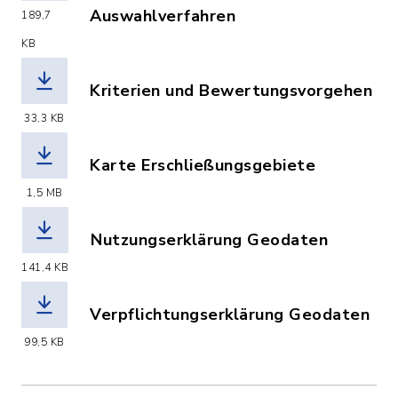
Auswahlverfahren
189,7
(Dateiname: Voehringen_Bekanntmachu
KB
Kriterien und Bewertungsvorgehen
(Dateiname: Voehringen_Wertungskrite
33,3 KB
Karte Erschließungsgebiete
(Dateiname: Voehringen_Karte_Auswah
1,5 MB
Nutzungserklärung Geodaten
(Dateiname: Nutzungserklaerung_Geod
141,4 KB
Verpflichtungserklärung Geodaten
(Dateiname: Verpflichtungserkla__run
99,5 KB