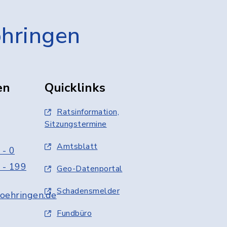
öhringen
en
Quicklinks
Ratsinformation,
Sitzungstermine
Amtsblatt
 - 0
 - 199
Geo-Datenportal
Schadensmelder
oehringen.de
Fundbüro