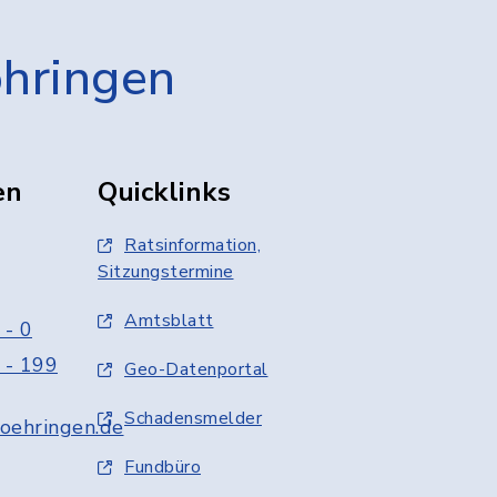
öhringen
en
Quicklinks
Ratsinformation,
Sitzungstermine
Amtsblatt
 - 0
 - 199
Geo-Datenportal
Schadensmelder
oehringen.de
Fundbüro