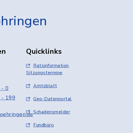
öhringen
en
Quicklinks
Ratsinformation,
Sitzungstermine
Amtsblatt
 - 0
 - 199
Geo-Datenportal
Schadensmelder
oehringen.de
Fundbüro