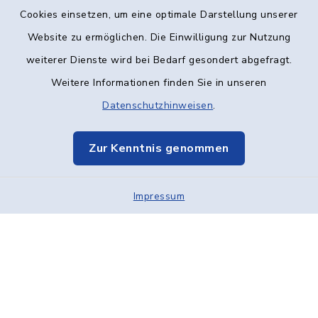
Kontakt
Cookies einsetzen, um eine optimale Darstellung unserer
Website zu ermöglichen. Die Einwilligung zur Nutzung
Barrierefreiheit
weiterer Dienste wird bei Bedarf gesondert abgefragt.
Weitere Informationen finden Sie in unseren
Datenschutz
Datenschutzhinweisen
.
Impressum
Zur Kenntnis genommen
Elektronische Kommunikation
Impressum
Sitemap
Cookie-Einstellungen