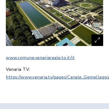
www.comune.venariareale.to.it/it
Venaria TV:
https://www.venaria.tv/pages/Canale_Gemellagg