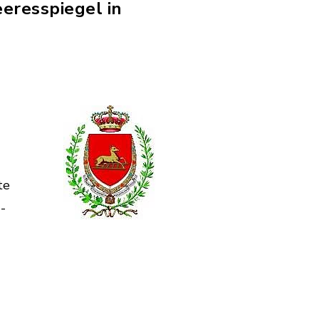
eresspiegel in
n
te
-