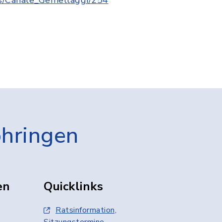
öhringen
en
Quicklinks
Ratsinformation,