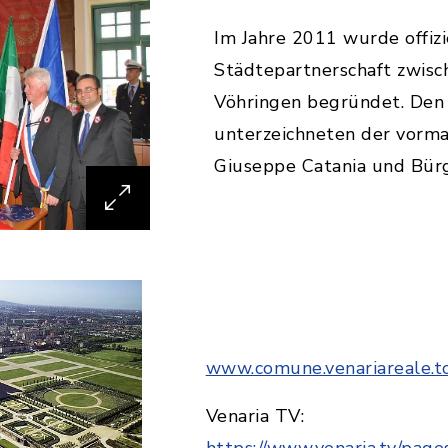
Im Jahre 2011 wurde offizi
Städtepartnerschaft zwisc
Vöhringen begründet. Den 
unterzeichneten der vorma
Giuseppe Catania und Bürg
www.comune.venariareale.to.
Venaria TV:
https://www.venaria.tv/pag