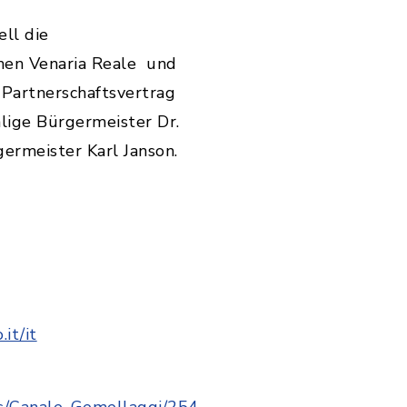
ell die
hen Venaria Reale und
Partnerschaftsvertrag
lige Bürgermeister Dr.
ermeister Karl Janson.
it/it
es/Canale_Gemellaggi/254