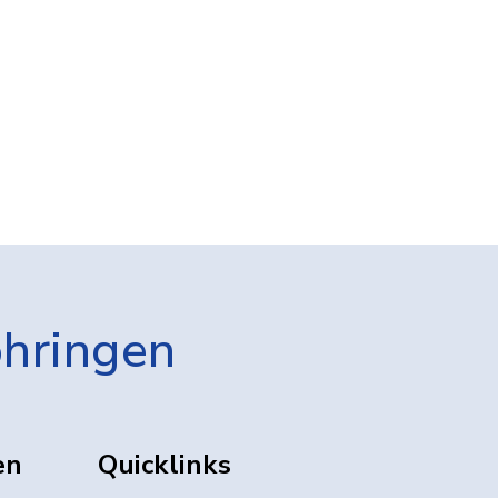
öhringen
en
Quicklinks