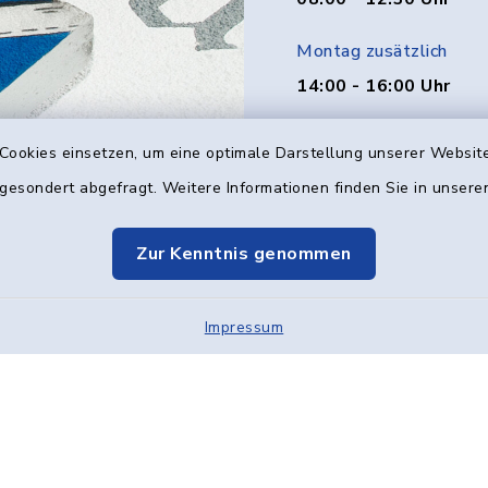
Montag zusätzlich
14:00 - 16:00 Uhr
Donnerstag zusätzlich
Cookies einsetzen, um eine optimale Darstellung unserer Website
14:00 - 18:00 Uhr
 gesondert abgefragt. Weitere Informationen finden Sie in unser
Freitag
Zur Kenntnis genommen
08:00 - 12:00 Uhr
Impressum
Kontakt
Barrier
Elektronische Kom
Cookie-Einstellung