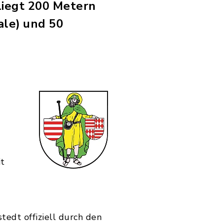
liegt 200 Metern
ale) und 50
it
edt offiziell durch den