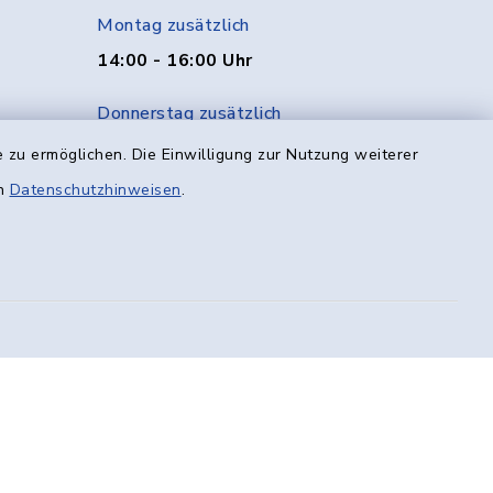
Montag zusätzlich
14:00 - 16:00 Uhr
Donnerstag zusätzlich
14:00 - 18:00 Uhr
 zu ermöglichen. Die Einwilligung zur Nutzung weiterer
en
Datenschutzhinweisen
.
Freitag
08:00 - 12:00 Uhr
efreiheit
Datenschutz
Impressum
munikation
Sitemap
en