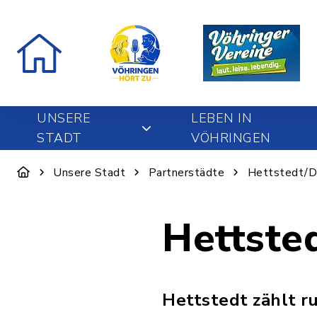
UNSERE
LEBEN IN
STADT
VÖHRINGEN
Unsere Stadt
Partnerstädte
Hettstedt/D
Hettste
Hettstedt zählt r