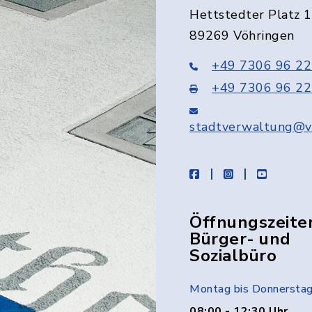
Hettstedter Platz 1
89269 Vöhringen
+49 7306 96 22
+49 7306 96 22
stadtverwaltung@v
facebook
instagram
youtube
Öffnungszeite
Bürger- und
Sozialbüro
Montag bis Donnersta
08:00 - 12:30 Uhr