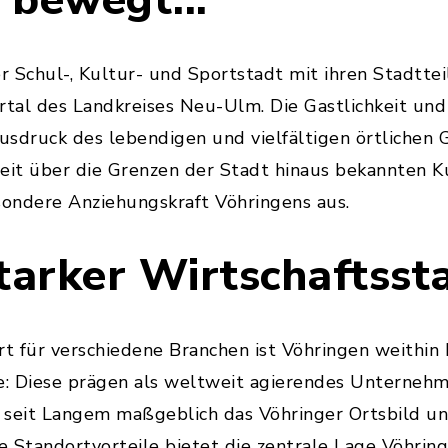
 bewegt...
er Schul-, Kultur- und Sportstadt mit ihren Stadtteil
rtal des Landkreises Neu-Ulm. Die Gastlichkeit un
usdruck des lebendigen und vielfältigen örtlichen
it über die Grenzen der Stadt hinaus bekannten K
sondere Anziehungskraft Vöhringens aus.
 starker Wirtschaftsst
rt für verschiedene Branchen ist Vöhringen weithin 
: Diese prägen als weltweit agierendes Unterneh
 seit Langem maßgeblich das Vöhringer Ortsbild un
 Standortvorteile bietet die zentrale Lage Vöhring