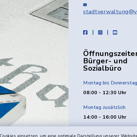
stadtverwaltung@v
facebook
instagram
youtube
Öffnungszeite
Bürger- und
Sozialbüro
Montag bis Donnersta
08:00 - 12:30 Uhr
Montag zusätzlich
14:00 - 16:00 Uhr
Donnerstag zusätzlich
Cookies einsetzen, um eine optimale Darstellung unserer Website