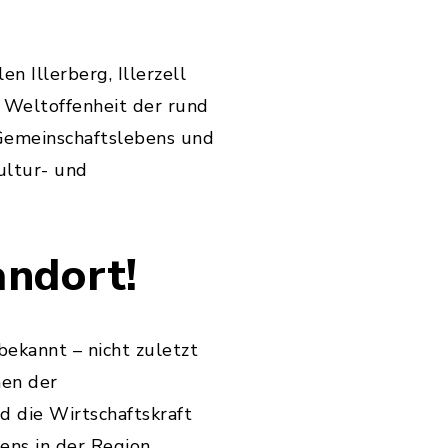
en Illerberg, Illerzell
d Weltoffenheit der rund
 Gemeinschaftslebens und
ultur- und
andort!
bekannt – nicht zuletzt
men der
d die Wirtschaftskraft
ens in der Region