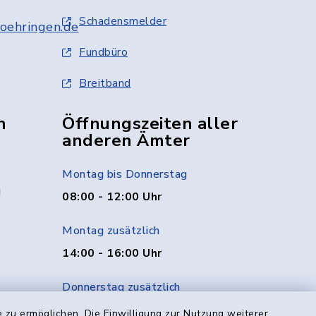
Schadensmelder
oehringen.de
Fundbüro
Breitband
n
Öffnungszeiten aller
anderen Ämter
Montag bis Donnerstag
g
08:00 - 12:00 Uhr
Montag zusätzlich
14:00 - 16:00 Uhr
Donnerstag zusätzlich
14:00 - 18:00 Uhr
 zu ermöglichen. Die Einwilligung zur Nutzung weiterer