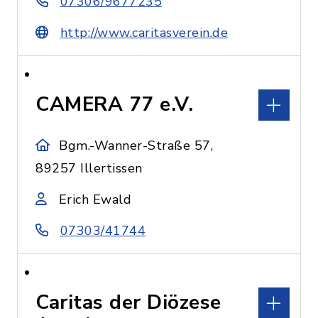
07306/9677235
http://www.caritasverein.de
CAMERA 77 e.V.
Bgm.-Wanner-Straße 57,
89257 Illertissen
Erich Ewald
07303/41744
Caritas der Diözese