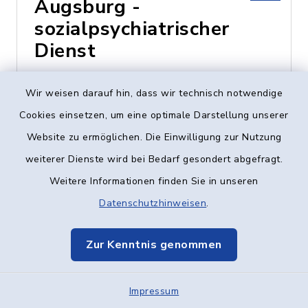
Augsburg -
sozialpsychiatrischer
Dienst
Heinz-Rühmann-Str. 7,
Wir weisen darauf hin, dass wir technisch notwendige
89231 Neu-Ulm
Cookies einsetzen, um eine optimale Darstellung unserer
Website zu ermöglichen. Die Einwilligung zur Nutzung
0731 - 73424
weiterer Dienste wird bei Bedarf gesondert abgefragt.
Weitere Informationen finden Sie in unseren
Datenschutzhinweisen
.
Caritas-Centrum
Vöhringen
Zur Kenntnis genommen
Vogelstraße 8, 89269
Impressum
Vöhringen