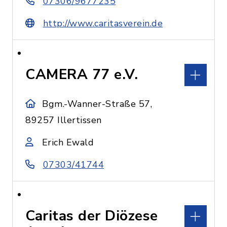
07306/9677235
http://www.caritasverein.de
CAMERA 77 e.V.
Bgm.-Wanner-Straße 57,
89257 Illertissen
Erich Ewald
07303/41744
Caritas der Diözese