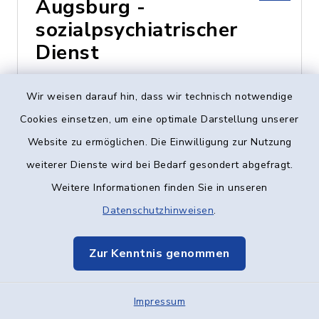
Augsburg -
sozialpsychiatrischer
Dienst
Heinz-Rühmann-Str. 7,
Wir weisen darauf hin, dass wir technisch notwendige
89231 Neu-Ulm
Cookies einsetzen, um eine optimale Darstellung unserer
Website zu ermöglichen. Die Einwilligung zur Nutzung
0731 - 73424
weiterer Dienste wird bei Bedarf gesondert abgefragt.
Weitere Informationen finden Sie in unseren
Datenschutzhinweisen
.
Caritas-Centrum
Vöhringen
Zur Kenntnis genommen
Vogelstraße 8, 89269
Impressum
Vöhringen