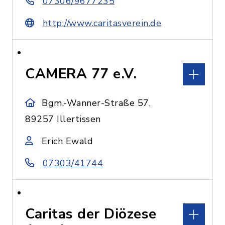
07306/9677235
http://www.caritasverein.de
CAMERA 77 e.V.
Bgm.-Wanner-Straße 57,
89257 Illertissen
Erich Ewald
07303/41744
Caritas der Diözese