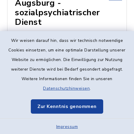
Augsburg -
sozialpsychiatrischer
Dienst
Heinz-Rühmann-Str. 7,
Wir weisen darauf hin, dass wir technisch notwendige
89231 Neu-Ulm
Cookies einsetzen, um eine optimale Darstellung unserer
Website zu ermöglichen. Die Einwilligung zur Nutzung
0731 - 73424
weiterer Dienste wird bei Bedarf gesondert abgefragt.
Weitere Informationen finden Sie in unseren
Datenschutzhinweisen
.
Caritas-Centrum
Vöhringen
Zur Kenntnis genommen
Vogelstraße 8, 89269
Impressum
Vöhringen