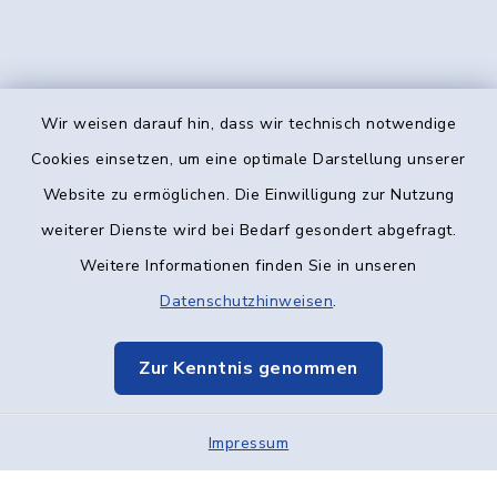
Wir weisen darauf hin, dass wir technisch notwendige
Kontakt
Cookies einsetzen, um eine optimale Darstellung unserer
Website zu ermöglichen. Die Einwilligung zur Nutzung
Barrierefreiheit
weiterer Dienste wird bei Bedarf gesondert abgefragt.
Weitere Informationen finden Sie in unseren
Datenschutz
Datenschutzhinweisen
.
Impressum
Zur Kenntnis genommen
Elektronische Kommunikation
Impressum
Sitemap