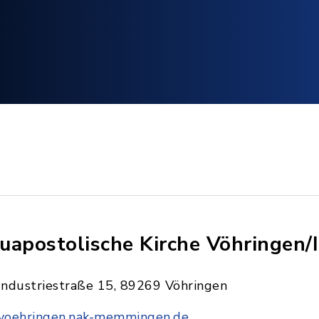
uapostolische Kirche Vöhringen/I
Industriestraße 15, 89269 Vöhringen
voehringen.nak-memmingen.de