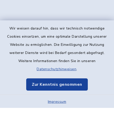
Wir weisen darauf hin, dass wir technisch notwendige
Kontakt
Cookies einsetzen, um eine optimale Darstellung unserer
Website zu ermöglichen. Die Einwilligung zur Nutzung
Barrierefreiheit
weiterer Dienste wird bei Bedarf gesondert abgefragt.
Weitere Informationen finden Sie in unseren
Datenschutz
Datenschutzhinweisen
.
Impressum
Zur Kenntnis genommen
Elektronische Kommunikation
Impressum
Sitemap