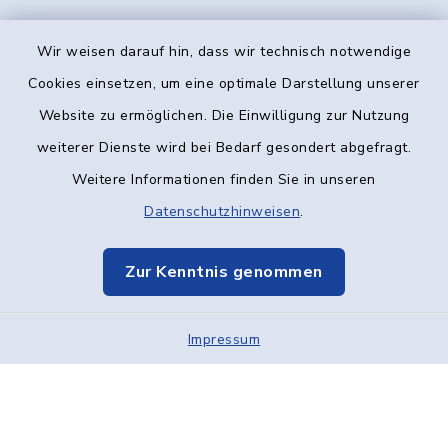
Wir weisen darauf hin, dass wir technisch notwendige
Kontakt
Cookies einsetzen, um eine optimale Darstellung unserer
Website zu ermöglichen. Die Einwilligung zur Nutzung
Barrierefreiheit
weiterer Dienste wird bei Bedarf gesondert abgefragt.
Weitere Informationen finden Sie in unseren
Datenschutz
Datenschutzhinweisen
.
Impressum
Zur Kenntnis genommen
Elektronische Kommunikation
Impressum
Sitemap
Cookie-Einstellungen