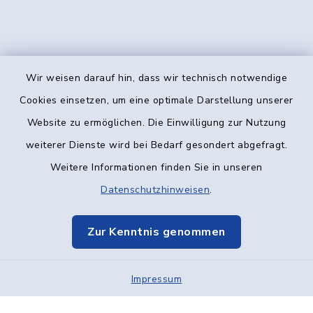
Wir weisen darauf hin, dass wir technisch notwendige
Kontakt
Cookies einsetzen, um eine optimale Darstellung unserer
Website zu ermöglichen. Die Einwilligung zur Nutzung
Barrierefreiheit
weiterer Dienste wird bei Bedarf gesondert abgefragt.
Weitere Informationen finden Sie in unseren
Datenschutz
Datenschutzhinweisen
.
Impressum
Zur Kenntnis genommen
Elektronische Kommunikation
Impressum
Sitemap